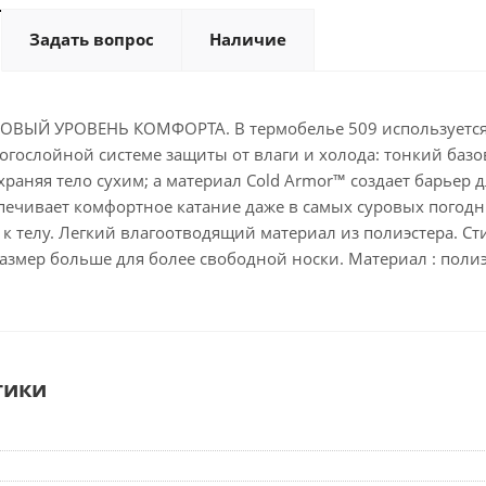
Задать вопрос
Наличие
ВЫЙ УРОВЕНЬ КОМФОРТА. В термобелье 509 используется те
огослойной системе защиты от влаги и холода: тонкий базов
охраняя тело сухим; а материал Cold Armor™ создает барьер
ечивает комфортное катание даже в самых суровых погодны
к телу. Легкий влагоотводящий материал из полиэстера. Ст
азмер больше для более свободной носки. Материал : полиэ
тики