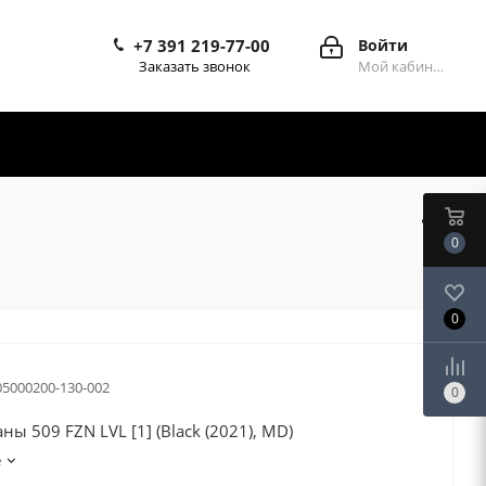
+7 391 219-77-00
Войти
Заказать звонок
Мой кабинет
0
0
05000200-130-002
0
ы 509 FZN LVL [1] (Black (2021), MD)
е