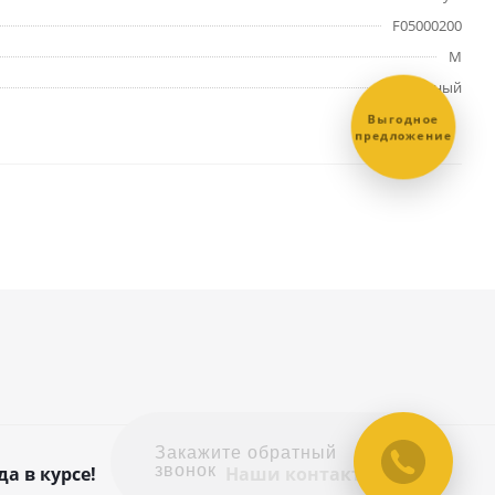
F05000200
M
Чёрный
Выгодное
предложение
Закажите обратный
звонок
да в курсе!
Наши контакты