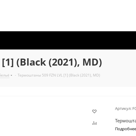
1] (Black (2021), MD)
бельё
-
Термоштаны 509 FZN LVL [1] (Black (2021), MD)
Артикул:
F
Термоштан
Подробне