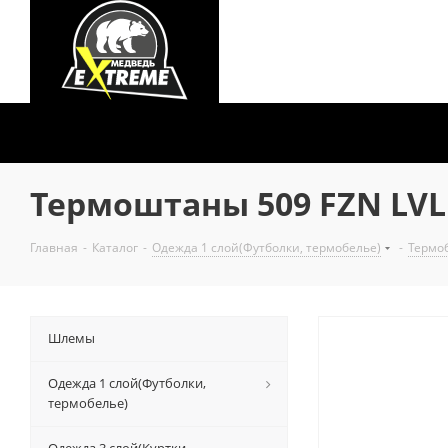
Термоштаны 509 FZN LVL [
Главная
-
Каталог
-
Одежда 1 слой(Футболки, термобелье)
-
Термо
Шлемы
Одежда 1 слой(Футболки,
термобелье)