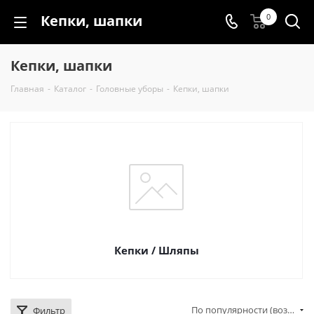
Кепки, шапки
0
Кепки, шапки
Главная
-
Каталог
-
Головные уборы
-
Кепки, шапки
Кепки / Шляпы
По популярности (возрастание)
Фильтр