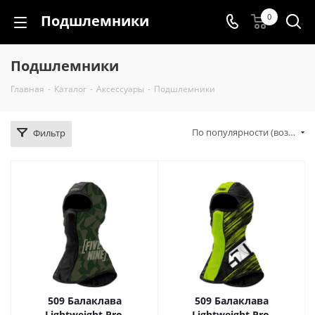
Подшлемники
0
Подшлемники
Главная
-
Каталог
-
Аксессуары
-
Подшлемники
По популярности (возрастание)
Фильтр
509 Балаклава
509 Балаклава
Lightweight Pro,
Lightweight Pro,