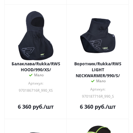
Балаклава/Rukka/RWS
Воротник/Rukka/RWS
HOOD/990/XS/
LIGHT
Мало
NECKWARMER/990/S/
Мало
Артикул:
Артикул:
970186716R_990_XS
970187716R_990_S
6 360
руб.
/шт
6 360
руб.
/шт