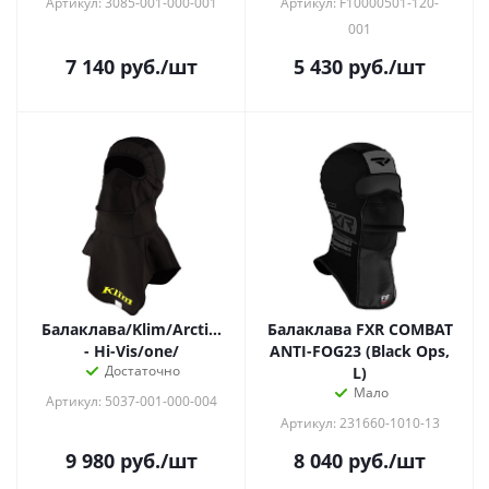
Артикул: 3085-001-000-001
Артикул: F10000501-120-
001
7 140
руб.
/шт
5 430
руб.
/шт
Балаклава/Klim/Arctic/Black
Балаклава FXR COMBAT
- Hi-Vis/one/
ANTI-FOG23 (Black Ops,
Достаточно
L)
Мало
Артикул: 5037-001-000-004
Артикул: 231660-1010-13
9 980
руб.
/шт
8 040
руб.
/шт