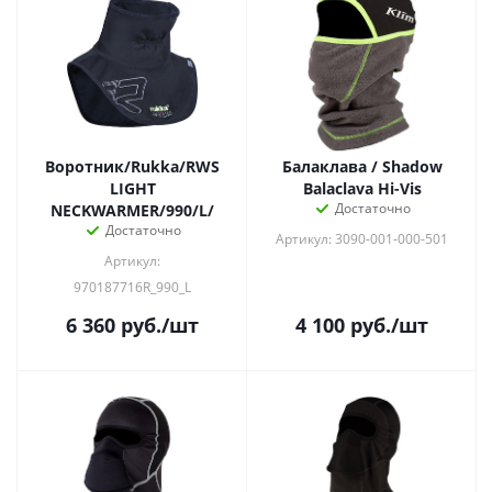
Воротник/Rukka/RWS
Балаклава / Shadow
LIGHT
Balaclava Hi-Vis
Достаточно
NECKWARMER/990/L/
Достаточно
Артикул: 3090-001-000-501
Артикул:
970187716R_990_L
6 360
руб.
/шт
4 100
руб.
/шт