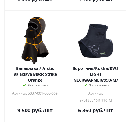
Балаклава / Arctic
Воротник/Rukka/RWS
Balaclava Black Strike
LIGHT
Orange
NECKWARMER/990/M/
Достаточно
Достаточно
Артикул: 5037-001-000-009
Артикул:
970187716R_990_M
9 500
руб.
/шт
6 360
руб.
/шт