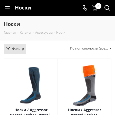
Носки
0
Носки
Главная
-
Каталог
-
Аксессуары
-
Носки
По популярности (возрастание)
Фильтр
Носки / Aggressor
Носки / Aggressor
Vented Sock LG Petrol -
Vented Sock LG