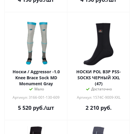
Носки / Aggressor -1.0
НОСКИ POL ВЗР PSS-
Knee Brace Sock MD
SOCKS ЧЕРНЫЙ XXL
Monument Gray
(47)
Мало
Достаточно
Артикул: 3166-001-130-609
Артикул: 1574C-9009-XXL
5 520
руб.
/шт
2 210
руб.