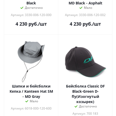
Black
MD Black - Asphalt
Достаточно
Мало
Артикул: 3330-006-120-000
Артикул: 3330-006-120-002
4 230
руб.
/шт
4 230
руб.
/шт
Шапки и бейсболки
Бейсболка Classic DF
Кепка / Kanteen Hat SM
Black-Green D-
- MD Gray
fly(Изогнутый
Мало
козырек)
Достаточно
Артикул: 6018-000-120-600
Артикул: 700 183