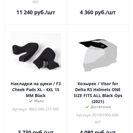
601
11 240
руб.
/шт
4 360
руб.
/шт
Накладки на щеки / F3
Козырек / Visor for
Cheek Pads XL - 4XL 15
Delta R3 Helmets ONE
MM Black
SIZE FITS ALL Black Ops
Мало
(2021)
Достаточно
Артикул: 3862-000-215-000
Артикул: F01001900-000-
007
3 730
руб.
/шт
4 080
руб.
/шт