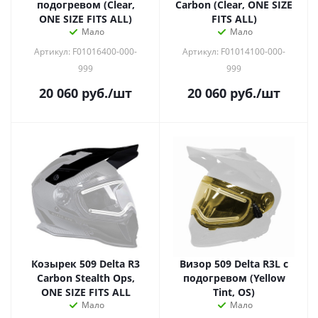
подогревом (Clear,
Carbon (Clear, ONE SIZE
ONE SIZE FITS ALL)
FITS ALL)
Мало
Мало
Артикул: F01016400-000-
Артикул: F01014100-000-
999
999
20 060
руб.
/шт
20 060
руб.
/шт
Козырек 509 Delta R3
Визор 509 Delta R3L с
Carbon Stealth Ops,
подогревом (Yellow
ONE SIZE FITS ALL
Tint, OS)
Мало
Мало