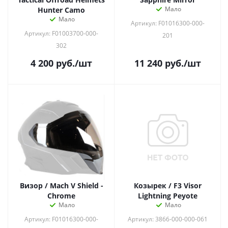
Мало
Hunter Camo
Мало
Артикул: F01016300-000-
Артикул: F01003700-000-
201
302
4 200
руб.
/шт
11 240
руб.
/шт
Визор / Mach V Shield -
Козырек / F3 Visor
Chrome
Lightning Peyote
Мало
Мало
Артикул: F01016300-000-
Артикул: 3866-000-000-061