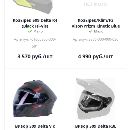
Козырек 509 Delta R4
Козырек/Klim/F3
(Black Hi-Vis)
Visor/Prizm Kinetic Blue
Мало
Мало
Артикул: F01005800-000-
Артикул: 3866-000-000-030
501
3 570
руб.
/шт
4 990
руб.
/шт
Визор 509 Delta V с
Визор 509 Delta R3L