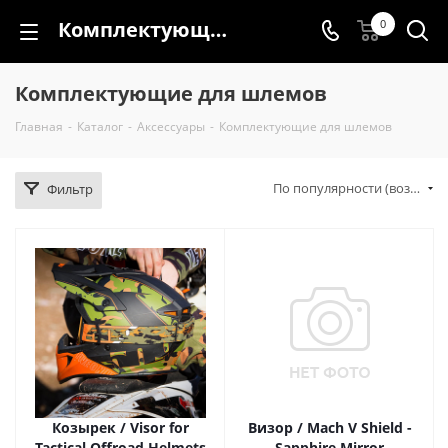
Комплектующие для шлемов
0
Комплектующие для шлемов
Главная
-
Каталог
-
Аксессуары
-
Комплектующие для шлемов
По популярности (возрастание)
Фильтр
Козырек / Visor for
Визор / Mach V Shield -
Tactical Offroad Helmets
Sapphire Mirror