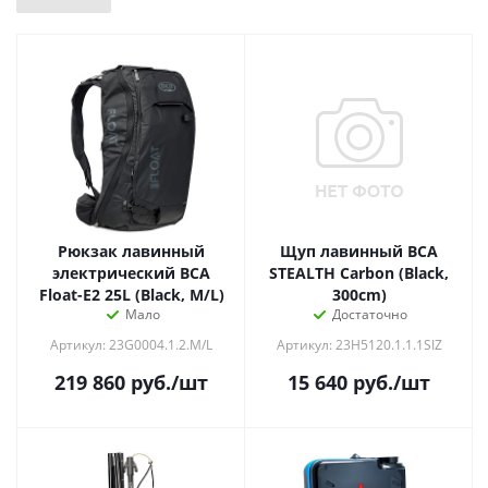
Рюкзак лавинный
Щуп лавинный BCA
электрический BCA
STEALTH Carbon (Black,
Float-E2 25L (Black, M/L)
300cm)
Мало
Достаточно
Артикул: 23G0004.1.2.M/L
Артикул: 23H5120.1.1.1SIZ
219 860
руб.
/шт
15 640
руб.
/шт