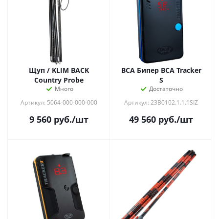
Щуп / KLIM BACK
ВСА Бипер BCA Tracker
Country Probe
S
Много
Достаточно
Артикул: 5064-000-000-000
Артикул: 23B0102.1.1.1SIZ
9 560
руб.
/шт
49 560
руб.
/шт