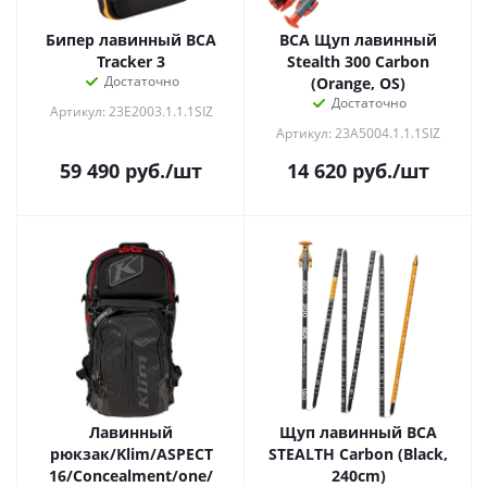
Бипер лавинный BCA
BCA Щуп лавинный
Tracker 3
Stealth 300 Carbon
Достаточно
(Orange, OS)
Достаточно
Артикул: 23E2003.1.1.1SIZ
Артикул: 23A5004.1.1.1SIZ
59 490
руб.
/шт
14 620
руб.
/шт
Лавинный
Щуп лавинный BCA
рюкзак/Klim/ASPECT
STEALTH Carbon (Black,
16/Concealment/one/
240cm)