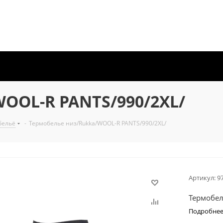
OOL-R PANTS/990/2XL/
бельё
-
Термобелье низ/Rukka/WOOL-R PANTS/990/2XL/
Артикул:
9
Термобел
Подробне