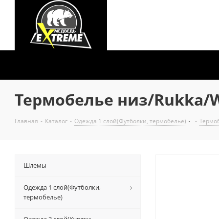
Термобелье низ/Rukka/W
Главная
-
Каталог
-
Одежда 1 слой(Футболки, термобелье)
-
Термо
Шлемы
Одежда 1 слой(Футболки,
термобелье)