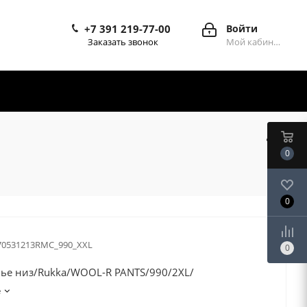
+7 391 219-77-00
Войти
Заказать звонок
Мой кабинет
0
0
70531213RMC_990_XXL
0
ье низ/Rukka/WOOL-R PANTS/990/2XL/
е