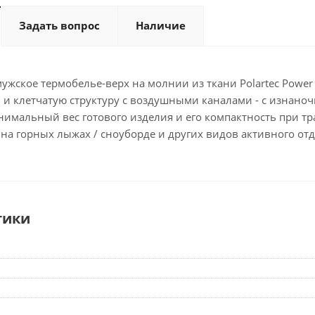
Задать вопрос
Наличие
мужское термобелье-верх на молнии из ткани Polartec Power
и клетчатую структуру с воздушными каналами - с изнаноч
нимальный вес готового изделия и его компактность при тр
 на горных лыжах / сноуборде и других видов активного от
тики