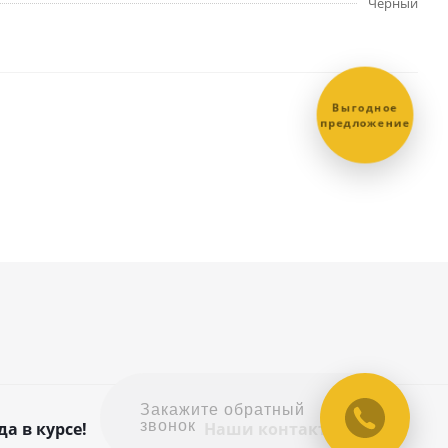
Чёрный
Выгодное
предложение
Закажите обратный
звонок
да в курсе!
Наши контакты