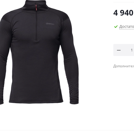
4 940
Достат
Дополнител