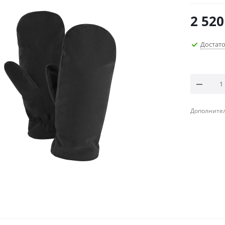
2 520
Достат
Дополнител