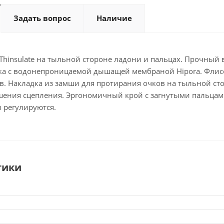
Задать вопрос
Наличие
 Thinsulate на тыльной стороне ладони и пальцах. Прочный 
ка с водонепроницаемой дышащей мембраной Hipora. Флисов
ов. Накладка из замши для протирания очков на тыльной с
шения сцепления. Эргономичный крой с загнутыми пальцами
 регулируются.
тики