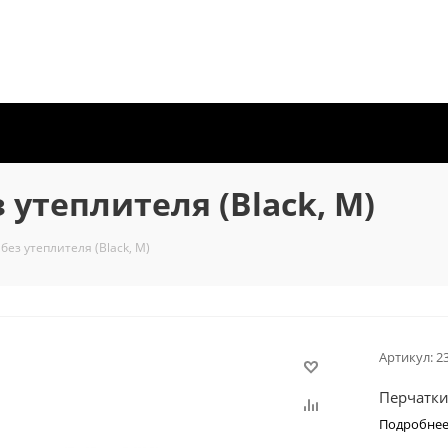
 утеплителя (Black, M)
без утеплителя (Black, M)
Артикул:
2
Перчатки 
Подробне