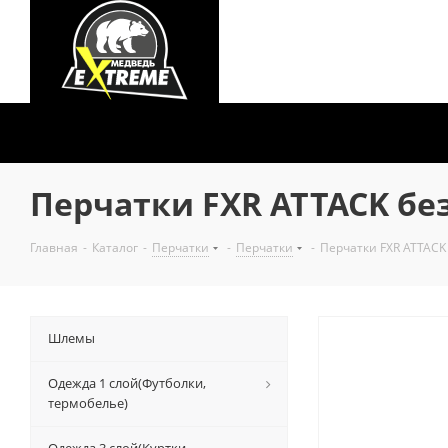
Перчатки FXR ATTACK без
Главная
-
Каталог
-
Перчатки
-
Перчатки
-
Перчатки FXR ATTACK 
Шлемы
Одежда 1 слой(Футболки,
термобелье)