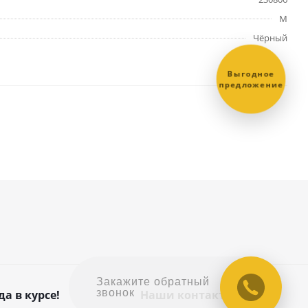
M
Чёрный
Выгодное
предложение
Закажите обратный
звонок
да в курсе!
Наши контакты