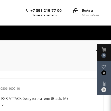
+7 391 219-77-00
Войти
Заказать звонок
Мой кабинет
0
0
30806-1000-10
0
FXR ATTACK без утеплителя (Black, M)
е