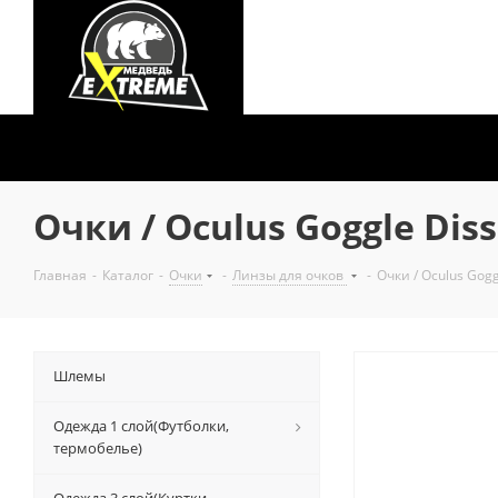
Очки / Oculus Goggle Diss
Главная
-
Каталог
-
Очки
-
Линзы для очков
-
Очки / Oculus Gogg
Шлемы
Одежда 1 слой(Футболки,
термобелье)