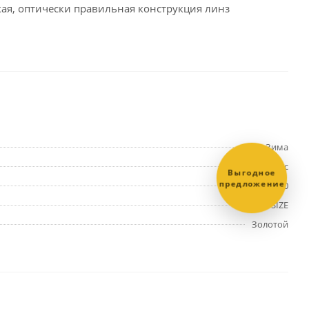
ая, оптически правильная конструкция линз
Зима
Унисекс
Выгодное
предложение
3240
ONE SIZE
Золотой