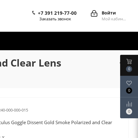
+7 391 219-77-00
Войти
Заказать звонок
Мой кабинет
d Clear Lens
0
0
240-000-000-015
0
ulus Goggle Dissent Gold Smoke Polarized and Clear
е