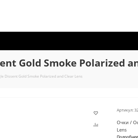
ent Gold Smoke Polarized an
le Dissent Gold Smoke Polarized and Clear Lens
Артикул:
3
Очки / Oc
Lens
Подробне