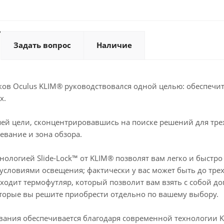
Задать вопрос
Наличие
ков Oculus KLIM® руководствовался одной целью: обеспечи
х.
ей цели, сконцентрировавшись на поиске решений для тре
евание и зона обзора.
хнологией Slide-Lock™ от KLIM® позволят вам легко и быстр
словиями освещения; фактически у вас может быть до трех
ходит термофутляр, который позволит вам взять с собой д
оторые вы решите приобрести отдельно по вашему выбору.
евания обеспечивается благодаря современной технологии 