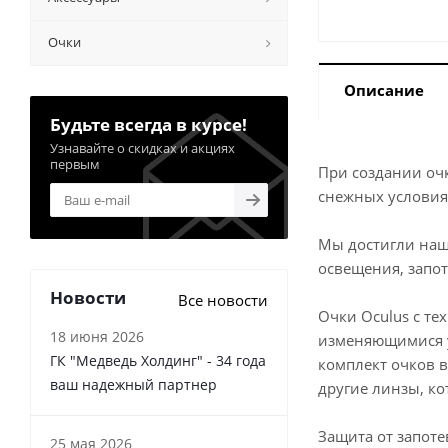
Очки
Описание
Будьте всегда в курсе!
Узнавайте о скидках и акциях
первым
При создании оч
снежных условия
Мы достигли наш
освещения, запот
Новости
Все новости
Очки Oculus с те
18 июня 2026
изменяющимися у
ГК "Медведь Холдинг" - 34 года
комплект очков в
ваш надежный партнер
другие линзы, к
Защита от запот
25 мая 2026