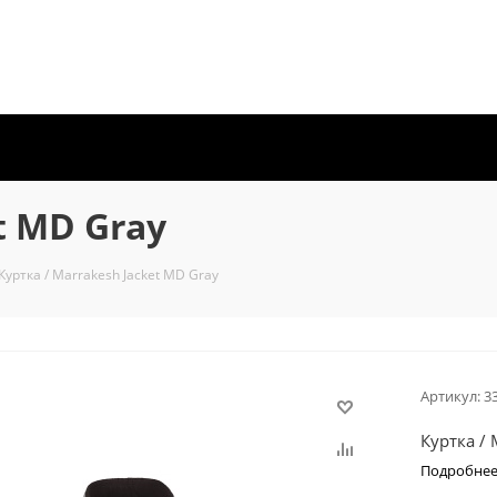
t MD Gray
Куртка / Marrakesh Jacket MD Gray
Артикул:
3
Куртка / 
Подробне