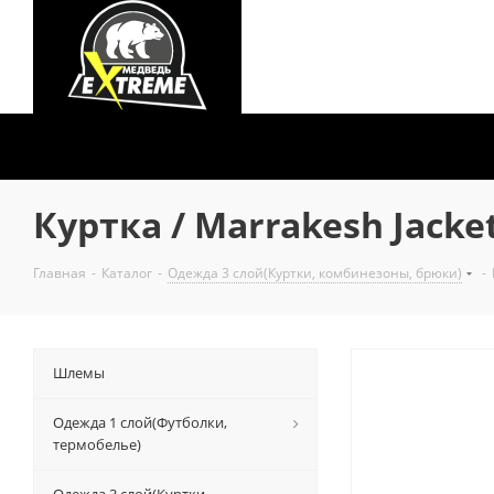
Куртка / Marrakesh Jacke
Главная
-
Каталог
-
Одежда 3 слой(Куртки, комбинезоны, брюки)
-
Шлемы
Одежда 1 слой(Футболки,
термобелье)