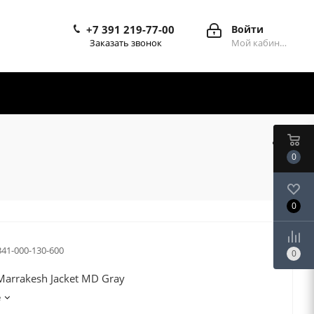
+7 391 219-77-00
Войти
Заказать звонок
Мой кабинет
0
0
341-000-130-600
0
Marrakesh Jacket MD Gray
е