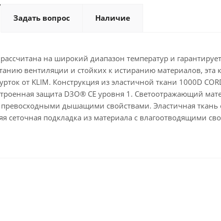
Задать вопрос
Наличие
 рассчитана на широкий диапазон температур и гарантируе
танию вентиляции и стойких к истиранию материалов, эта к
урток от KLIM. Конструкция из эластичной ткани 1000D CO
строенная защита D3O® CE уровня 1. Светоотражающий мате
 превосходными дышащими свойствами. Эластичная ткань с
яя сеточная подкладка из материала с влагоотводящими св