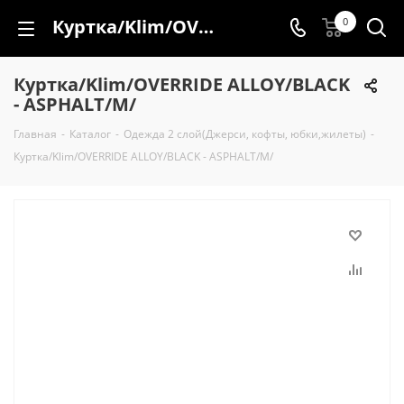
Куртка/Klim/OVERRIDE ALLOY/BLACK - ASPHALT/M/
0
Куртка/Klim/OVERRIDE ALLOY/BLACK
- ASPHALT/M/
Главная
-
Каталог
-
Одежда 2 слой(Джерси, кофты, юбки,жилеты)
-
Куртка/Klim/OVERRIDE ALLOY/BLACK - ASPHALT/M/