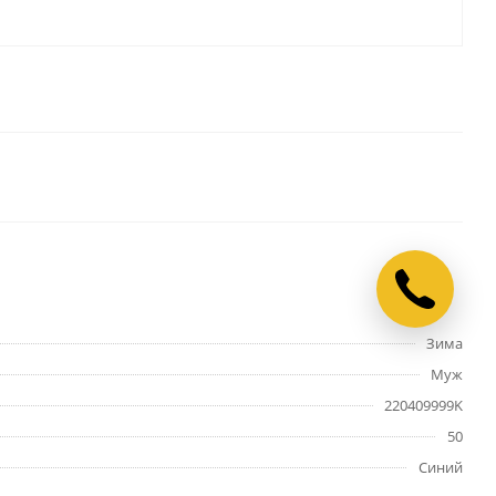
Зима
Муж
220409999K
50
Синий