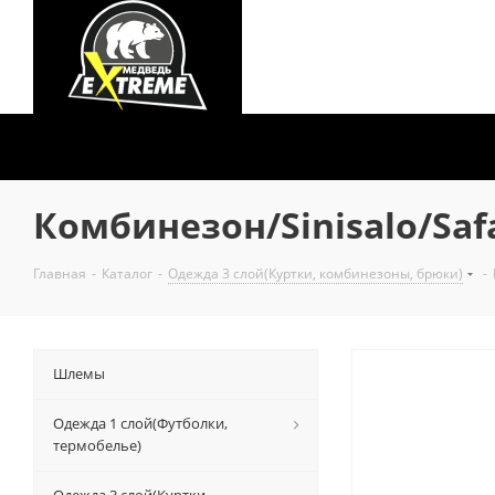
Комбинезон/Sinisalo/Safa
Главная
-
Каталог
-
Одежда 3 слой(Куртки, комбинезоны, брюки)
-
Шлемы
Одежда 1 слой(Футболки,
термобелье)