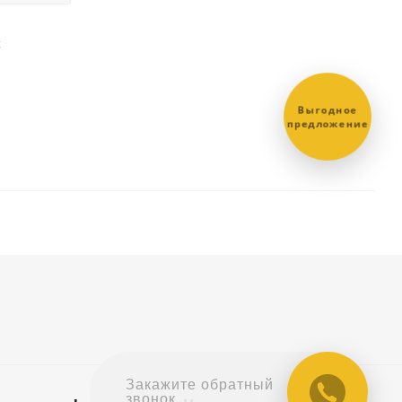
х
Выгодное
предложение
Закажите обратный
звонок