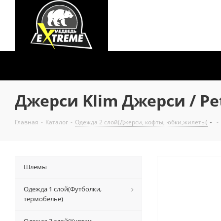
Джерси Klim Джерси / Pet
Главная
-
Каталог
-
Одежда 2 слой(Джерси, кофты, юбки,жилеты)
-
Шлемы
Одежда 1 слой(Футболки,
термобелье)