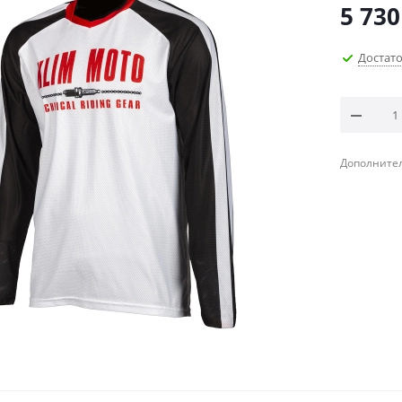
5 730
Достат
Дополнител