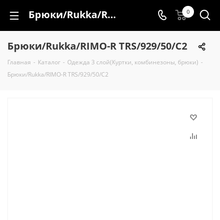
Брюки/Rukka/RIMO-R TRS/929/50/С2
0
Брюки/Rukka/RIMO-R TRS/929/50/С2
Главная
-
Каталог
-
Одежда 3 слой(Куртки, комбинезоны, брюки)
-
Брюки/Rukka/RIMO-R TRS/929/50/С2