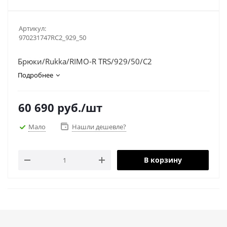
Артикул:
970231747RC2_929_50
Брюки/Rukka/RIMO-R TRS/929/50/С2
Подробнее
60 690
руб.
/шт
Мало
Нашли дешевле?
В корзину