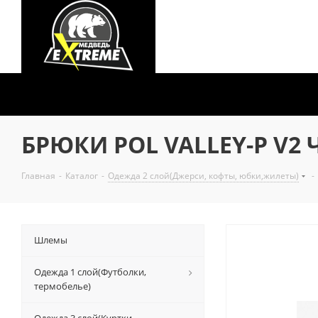
БРЮКИ POL VALLEY-P V2 
Главная
-
Каталог
-
Одежда 2 слой(Джерси, кофты, юбки,жилеты)
-
Шлемы
Одежда 1 слой(Футболки,
термобелье)