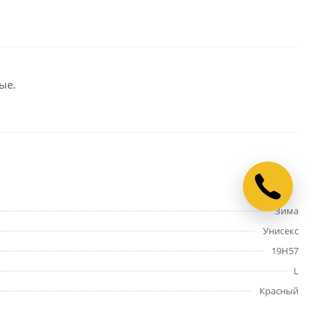
ые.
Зима
Унисекс
19H57
L
Красный