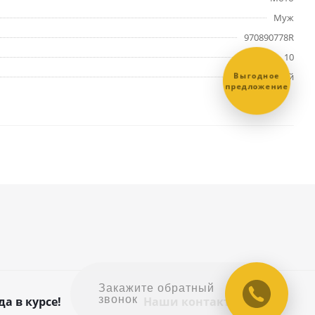
Муж
970890778R
10
Выгодное
Красный
предложение
Закажите обратный
звонок
да в курсе!
Наши контакты