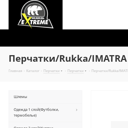
Перчатки/Rukka/IMATRA 3
Главная
-
Каталог
-
Перчатки
-
Перчатки
-
Перчатки/Rukka/IMATR
Шлемы
Одежда 1 слой(Футболки,
термобелье)