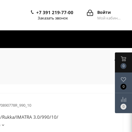
+7 391 219-77-00
Войти
Заказать звонок
Мой кабинет
0
0
70890778R_990_10
0
/Rukka/IMATRA 3.0/990/10/
е