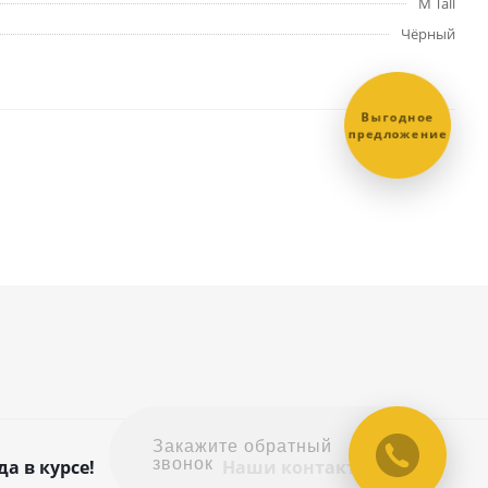
M Tall
Чёрный
Выгодное
предложение
Закажите обратный
звонок
да в курсе!
Наши контакты