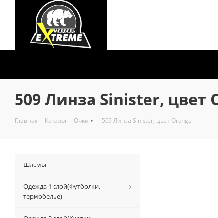
509 Линза Sinister, цвет 
Главная
-
Каталог
-
Очки
-
509 Линза Sinister, цвет Orange
Шлемы
Одежда 1 слой(Футболки,
термобелье)