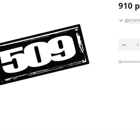
910
р
Достат
Дополнител