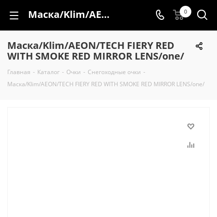
Маска/Klim/AEON/TECH FIERY RED WITH SMOKE RED MIRROR LENS/one/
0
Маска/Klim/AEON/TECH FIERY RED
WITH SMOKE RED MIRROR LENS/one/
Главная
-
Каталог
-
Очки
-
Снегоходные очки
-
Маска/Klim/AEON/TECH FIERY RED WITH SMOKE RED MIRROR LENS/one/