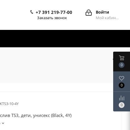
+7 391 219-77-00
Войти
Заказать звонок
Мой кабинет
0
0
-KTS3-10-4Y
0
слив TS3, дети, унисекс (Black, 4Y)
е