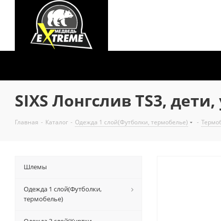
SIXS Лонгслив TS3, дети, 
Главная
-
Каталог
-
Одежда 1 слой(Футболки, термобелье)
-
Термо
Шлемы
Одежда 1 слой(Футболки,
термобелье)