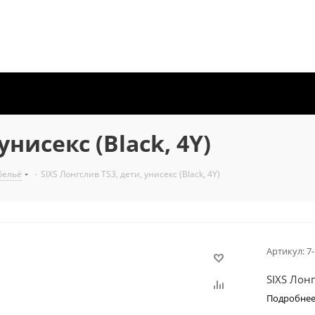
унисекс (Black, 4Y)
бельё
-
SIXS Лонгслив TS3, дети, унисекс (Black, 4Y)
Артикул:
7
SIXS Лонг
Подробне