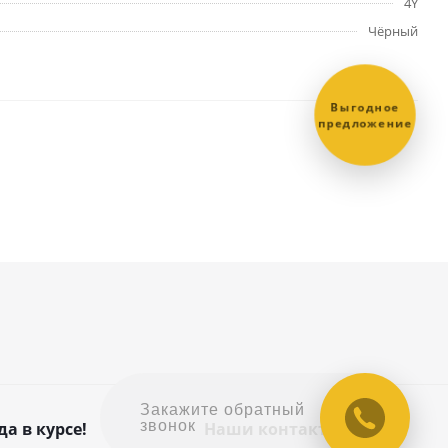
4Y
Чёрный
Выгодное
предложение
Закажите обратный
звонок
да в курсе!
Наши контакты