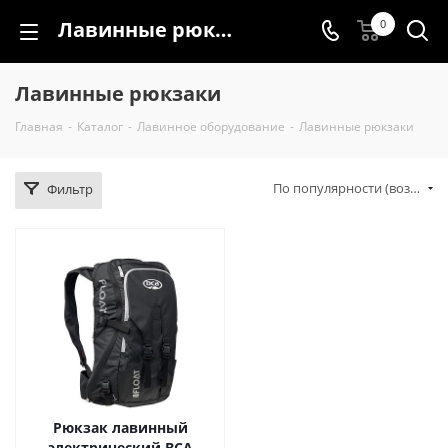
Лавинные рюкзаки
0
Лавинные рюкзаки
Главная
-
Каталог
-
Лавинное оборудование
-
Лавинные рюкзаки
По популярности (возрастание)
Фильтр
Рюкзак лавинный
электрический BCA