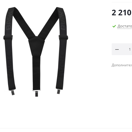
2 210
Достат
Дополнител