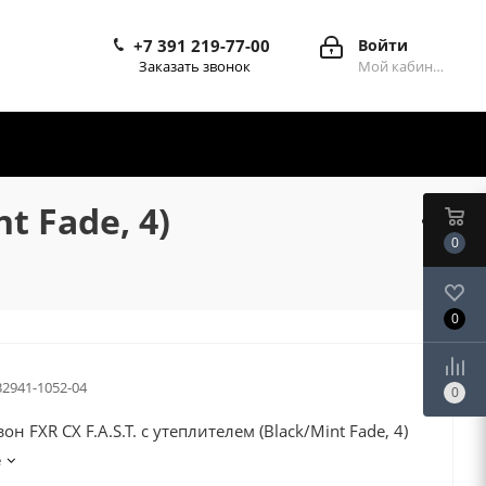
+7 391 219-77-00
Войти
Заказать звонок
Мой кабинет
t Fade, 4)
0
0
32941-1052-04
0
н FXR CX F.A.S.T. с утеплителем (Black/Mint Fade, 4)
е