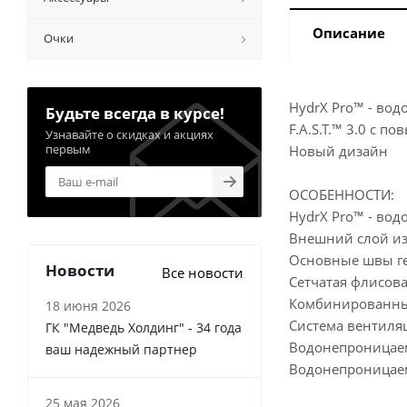
Описание
Очки
HydrX Pro™ - вод
Будьте всегда в курсе!
F.A.S.T.™ 3.0 с 
Узнавайте о скидках и акциях
первым
Новый дизайн
ОСОБЕННОСТИ:
HydrX Pro™ - вод
Внешний слой из
Основные швы г
Новости
Все новости
Сетчатая флисов
Комбинированный 
18 июня 2026
Система вентиляц
ГК "Медведь Холдинг" - 34 года
Водонепроницаем
ваш надежный партнер
Водонепроницае
25 мая 2026