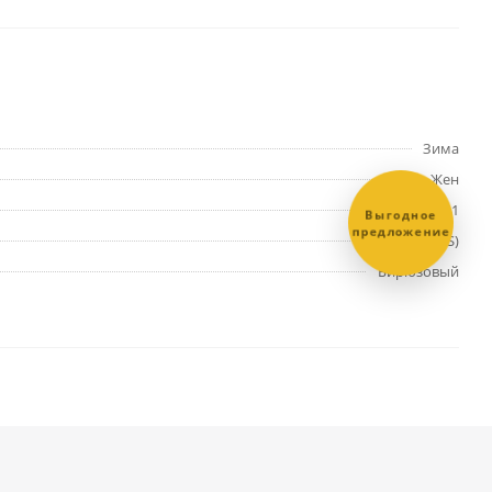
Зима
Жен
232941
Выгодное
предложение
4 (XS)
Бирюзовый