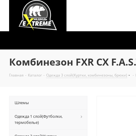
Комбинезон FXR CX F.A.S.
Главная
-
Каталог
-
Одежда 3 слой(Куртки, комбинезоны, брюки)
-
Шлемы
Одежда 1 слой(Футболки,
термобелье)