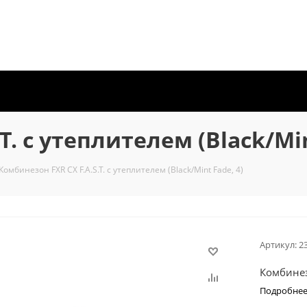
T. с утеплителем (Black/Min
Комбинезон FXR CX F.A.S.T. с утеплителем (Black/Mint Fade, 4)
Артикул:
2
Комбинезо
Подробне