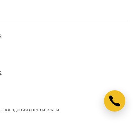
2
2
т попадания снега и влаги