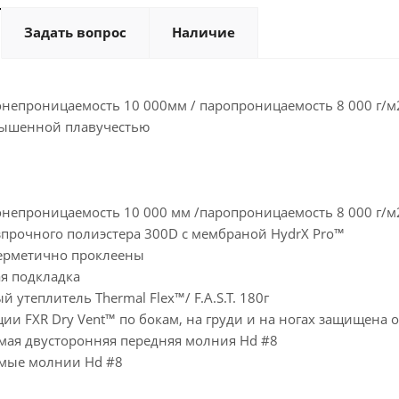
Задать вопрос
Наличие
онепроницаемость 10 000мм / паропроницаемость 8 000 г/м
повышенной плавучестью
онепроницаемость 10 000 мм /паропроницаемость 8 000 г/м
прочного полиэстера 300D с мембраной HydrX Pro™
ерметично проклеены
ая подкладка
утеплитель Thermal Flex™/ F.A.S.T. 180г
ии FXR Dry Vent™ по бокам, на груди и на ногах защищена о
ая двусторонняя передняя молния Hd #8
мые молнии Hd #8